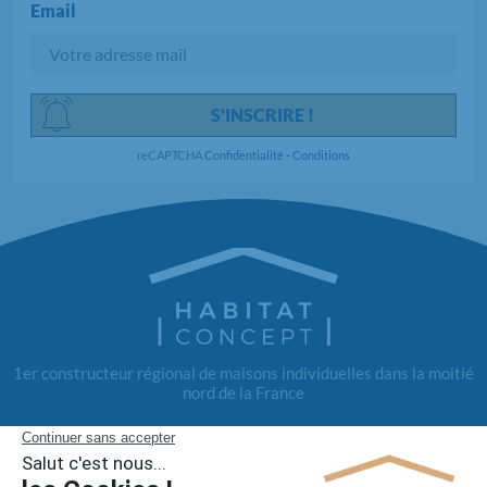
Email
Chargement...
S'INSCRIRE !
reCAPTCHA
Confidentialité
-
Conditions
1er constructeur régional de maisons individuelles dans la moitié
nord de la France