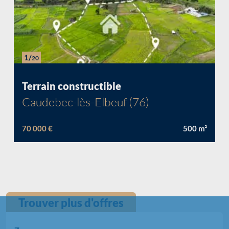
1/
20
Chargement...
Terrain constructible
Caudebec-lès-Elbeuf (76)
70 000 €
500
m²
Trouver plus d'offres