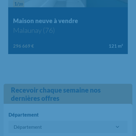
1/
20
Chargement...
Maison neuve à vendre
Malaunay (76)
296 669 €
121
m²
Recevoir chaque semaine nos
dernières offres
Département