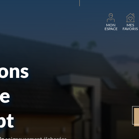
Charg
MON
MES
ESPACE
FAVORIS
sons
re
pt