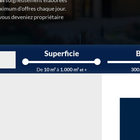
in
soigneusement élaborées
ximum d'offres chaque jour.
 vous deveniez propriétaire
Superficie
Chargement...
De
10 m²
à
1.000 m²
300
et +