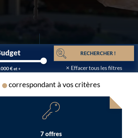
Budget
RECHERCHER !
×
Effacer tous les filtres
.000 €
et +
correspondant à vos critères
Chargement...
7 offres