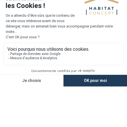
Mentions légales
Vie privée
Plan du site
Accès rapide
Nos agences
Nos maisons
Maisons + Terrains
Terrains à vendre
Financement
Devis construction maison
Filiales
Chargement...