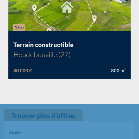
1/
20
Chargement...
Terrain constructible
Heudebouville (27)
80 000 €
800
m²
Trouver plus d'offres
Zone