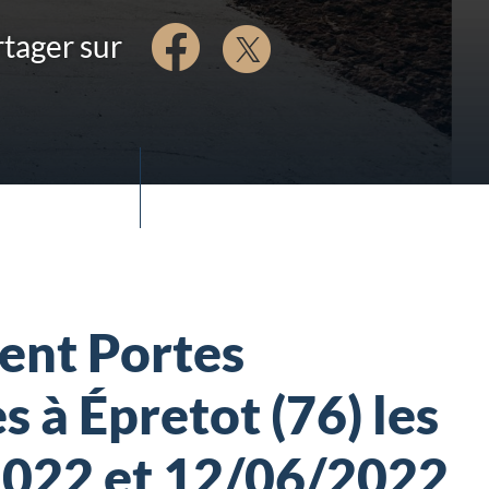
tager sur
nt Portes
 à Épretot (76) les
022 et 12/06/2022