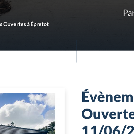
Par
s Ouvertes à Épretot
Évèneme
Ouvertes
11/06/2