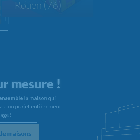
Rouen (76)
ur mesure !
 ensemble
la maison qui
Avec un projet entièrement
age !
de maisons