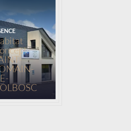
GENCE
abitat
Chargement...
oncept
AINT-
OMAIN-
E-
OLBOSC