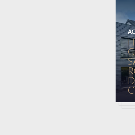
A
H
C
S
R
D
C