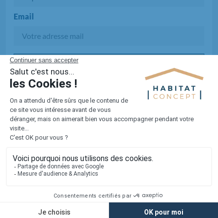
Email
Chargement...
S'INSCRIRE !
reCAPTCHA
Confidentialité
-
Conditions
1er constructeur régional de maisons individuelles dans la moitié
nord de la France