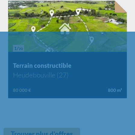
1/
20
Chargement...
Terrain constructible
Heudebouville (27)
80 000 €
800
m²
Trouver plus d'offres