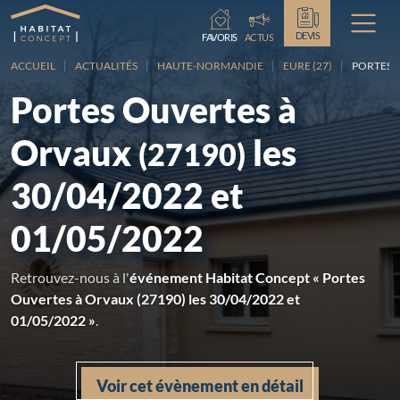
Chargement...
DEVIS
FAVORIS
ACTUS
ACCUEIL
ACTUALITÉS
HAUTE-NORMANDIE
EURE (27)
PORTES 
Portes Ouvertes à
Orvaux
les
(27190)
30/04/2022 et
01/05/2022
Retrouvez-nous à l'
événement Habitat Concept « Portes
Ouvertes à Orvaux (27190) les 30/04/2022 et
01/05/2022 »
.
Voir cet évènement en détail