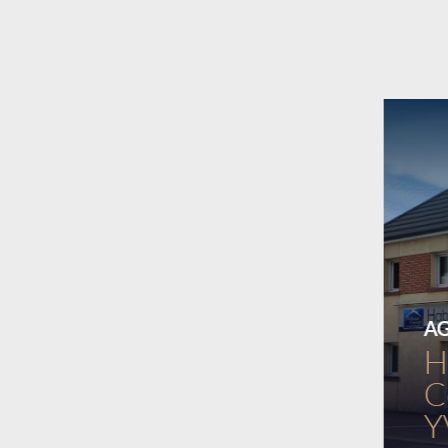
A
H
C
Y