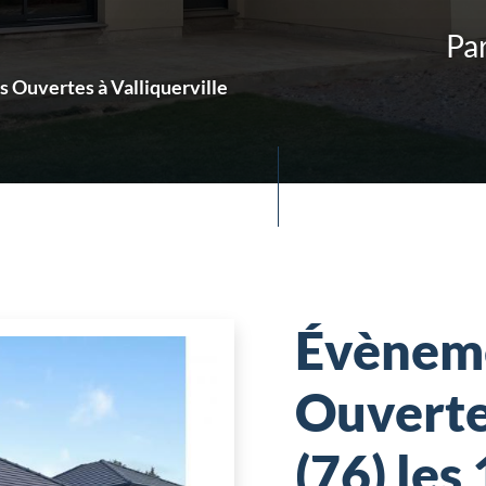
Par
 Ouvertes à Valliquerville
Évèneme
Ouvertes
(76) les