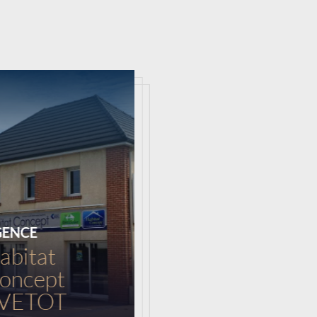
Chargement...
GENCE
abitat
oncept
VETOT