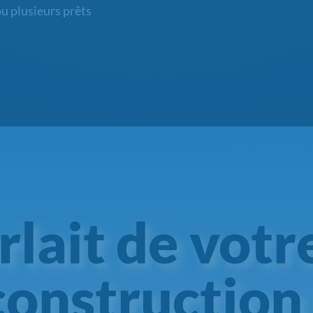
ou plusieurs prêts
arlait de votr
construction 