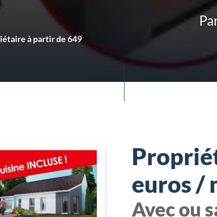
Par
étaire à partir de 649
Propriét
euros / 
Avec ou s