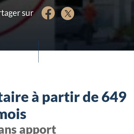
tager sur
aire à partir de 649
mois
ans apport