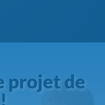
e projet de
!