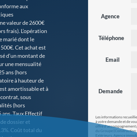
conforme aux
tiques
Agence
une valeur de 2600€
s frais). L’opération
Téléphone
e marié dont le
2 500€. Cet achat est
lissé d’un montant de
Email
ur une mensualité
25 ans (hors
atoire à hauteur de
est amortissable et à
Demande
 contrat, sous
lités (hors
ans. Taux Effectif
Les informations recueilli
 de dossier et
à votre demande et de vou
offre d'accompagnement gl
13%. Coût total du
du Groupe (Construction 
Extérieurs, Agence immobi