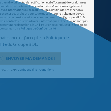
z d'un droit d'accès, de rectification et d'effacement de vos données
a limitation du traitement de vos données. Vous pouvez également
e vos informations au sein du Groupe
à des fins de prospection à
xercer ces droits et pour toute question sur le traitement de vos
 contacter en écrivant à service communication@groupebdl.fr. Si
oir contactés, que vos droits « informatique et libertés » ne sont pas
esser une réclamation à la Cnil. Pour en savoir plus sur la gestion de
 consultez notre
Politique de Confidentialité
.
nnaissance et j'accepte la
Politique de
lité
du Groupe BDL.
ENVOYER MA DEMANDE !
reCAPTCHA
Confidentialité
-
Conditions