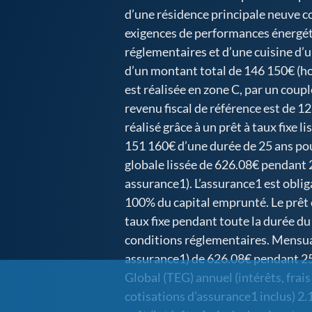
d’une résidence principale neuve 
exigences de performances énergé
réglementaires et d’une cuisine d’
d’un montant total de 146 150€ (hor
est réalisée en zone C, par un coupl
revenu fiscal de référence est de 1
réalisé grâce à un prêt à taux fixe 
151 160€ d’une durée de 25 ans po
globale lissée de 626.08€ pendant 
assurance1). L’assurance1 est oblig
100% du capital emprunté. Le prêt 
taux fixe pendant toute la durée du
conditions réglementaires. Mensua
assurance1) de 626.08€ pendant 25 
Global (TEG) annuel (intérêts, frais
cotisations d’assurance1 inclus) 2.