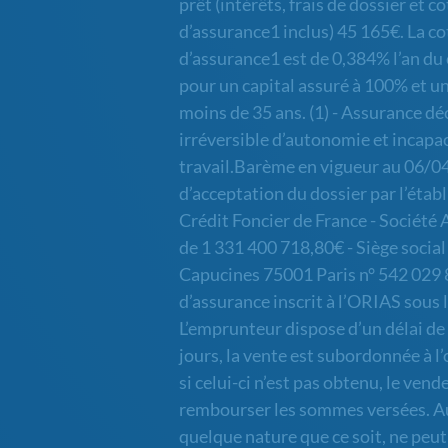
prêt (intérêts, frais de dossier et c
d’assurance1 inclus) 45 165€. La co
d’assurance1 est de 0,384% l’an du
pour un capital assuré à 100% et 
moins de 35 ans. (1) - Assurance déc
irréversible d’autonomie et incapac
travail.Barème en vigueur au 06/0
d’acceptation du dossier par l’étab
Crédit Foncier de France - Société
de 1 331 400 718,80€ - Siège social 
Capucines 75001 Paris n° 542 029 
d’assurance inscrit à l’ORIAS sous 
L’emprunteur dispose d’un délai de 
jours, la vente est subordonnée à l
si celui-ci n’est pas obtenu, le vende
rembourser les sommes versées. A
quelque nature que ce soit, ne peut