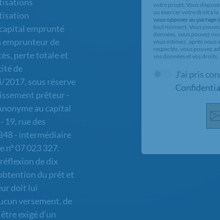
otisations
votre projet. Vous dispose
ou exercer votre droit à l
tisation
vous opposer au partage d
tout moment. Vous pouvez e
 capital emprunté
données, vous pouvez nous
un emprunteur de
vous estimez, après nous av
respectés, vous pouvez adr
ès, perte totale et
vos données et vos droits,
ité de
J'ai pris co
4/2017, sous réserve
Confidentia
lissement prêteur -
 Anonyme au capital
- 19, rue des
848 - intermédiaire
le n° 07 023 327.
réflexion de dix
’obtention du prêt et
ur doit lui
ucun versement, de
 être exigé d’un