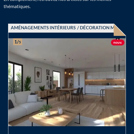
thématiques.
AMÉNAGEMENTS INTÉRIEURS
DÉCORATION MAISON
1/
5
Nouvel 
nouv.