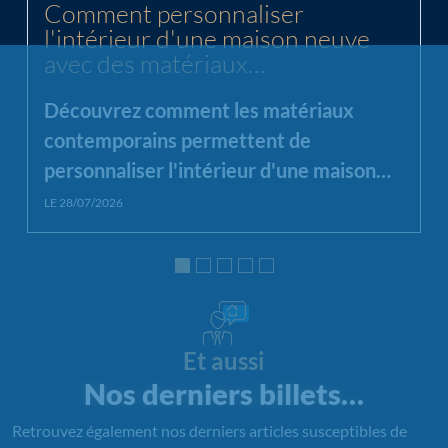
Comment personnaliser
l'intérieur d'une maison neuve
avec des matériaux
contemporains ?
Découvrez comment les matériaux
contemporains permettent de
personnaliser l'intérieur d'une maison
neuve en alliant esthétique, luminosité
LE 28/07/2026
et fonctionnalité.
Et aussi
Nos derniers billets…
Retrouvez également nos derniers articles susceptibles de