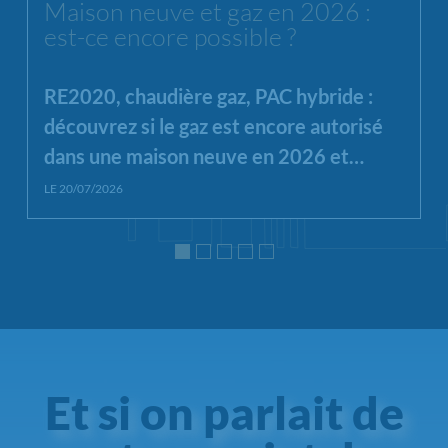
Maison neuve et gaz en 2026 :
est-ce encore possible ?
RE2020, chaudière gaz, PAC hybride :
découvrez si le gaz est encore autorisé
dans une maison neuve en 2026 et
quelles alternatives privilégier.
LE 20/07/2026
Et si on parlait de