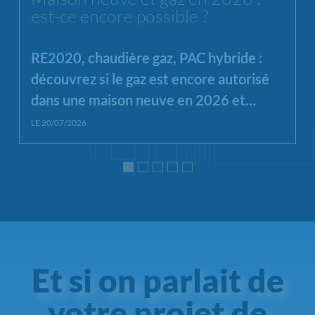
est-ce encore possible ?
RE2020, chaudière gaz, PAC hybride :
découvrez si le gaz est encore autorisé
dans une maison neuve en 2026 et
quelles alternatives privilégier.
LE 20/07/2026
Et si on parlait de
votre projet de