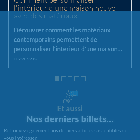
l'intérieur d'une maison neuve
avec des matériaux
contemporains ?
Découvrez comment les matériaux
contemporains permettent de
personnaliser l'intérieur d'une maison
neuve en alliant esthétique, luminosité
LE 28/07/2026
et fonctionnalité.
Et aussi
Nos derniers billets…
Retrouvez également nos derniers articles susceptibles de
vous intéresser.