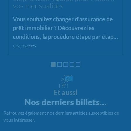
vos mensualités
Vous souhaitez changer d'assurance de
prêt immobilier ? Découvrez les
conditions, la procédure étape par étape
et les avantages de la loi Lemoine pour
LE 23/12/2025
économiser sur votre crédit.
Et aussi
Nos derniers billets…
Retrouvez également nos derniers articles susceptibles de
vous intéresser.