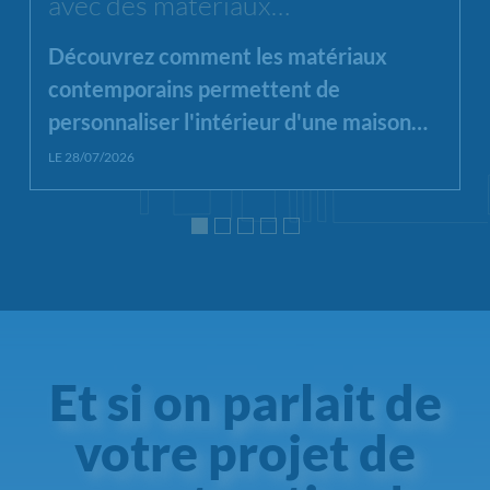
avec des matériaux
contemporains ?
Découvrez comment les matériaux
contemporains permettent de
personnaliser l'intérieur d'une maison
neuve en alliant esthétique, luminosité
LE 28/07/2026
et fonctionnalité.
Et si on parlait de
votre projet de