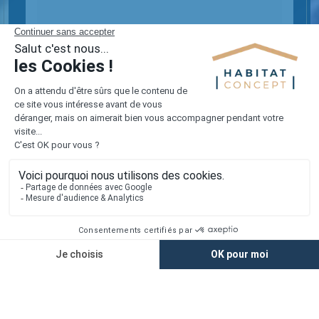
Les informations recueillies sur ce formulaire sont traitées par le
Groupe BDL afin de répondre à votre demande et de vous
accompagner dans votre projet immobilier. Dans le cadre de notre
offre d'accompagnement global, vos données peuvent être
partagées entre les pôles d'expertise du Groupe (Construction
CCMI, Rénovation, Extension, Aménagements Intérieurs et
Extérieurs, Agence immobilière) pour vous proposer des solutions
adaptées à l'évolution de votre projet. Vous disposez d'un droit
d'accès, de rectification et d'effacement de vos données ou
exercer votre droit à la limitation du traitement de vos données.
Vous pouvez également
vous opposer au partage de vos
informations au sein du Groupe
à des fins de prospection à tout
moment. Vous pouvez exercer ces droits et pour toute question
sur le traitement de vos données, vous pouvez nous contacter en
écrivant à service communication@groupebdl.fr. Si vous estimez,
après nous avoir contactés, que vos droits « informatique et
libertés » ne sont pas respectés, vous pouvez adresser une
réclamation à la Cnil. Pour en savoir plus sur la gestion de vos
données et vos droits, consultez notre
Politique de Confidentialité
.
J'ai pris connaissance et j'accepte la
Politique de Confidentialité
du Groupe BDL.
ENVOYER MA DEMANDE !
reCAPTCHA
Confidentialité
-
Conditions