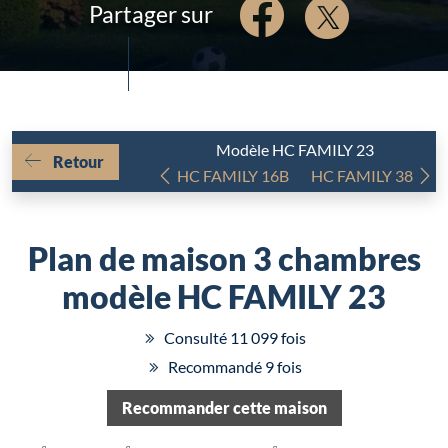
Partager sur
Modèle HC FAMILY 23
Retour
HC FAMILY 16B
HC FAMILY 38
Plan de maison 3 chambres
modèle HC FAMILY 23
Consulté 11 099 fois
Recommandé 9 fois
Chargement...
Recommander cette maison