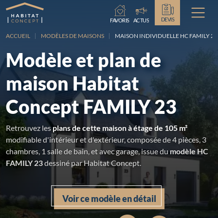
Chargement...
DEVIS
FAVORIS
ACTUS
ACCUEIL
MODÈLES DE MAISONS
MAISON INDIVIDUELLE HC FAMILY 23
Modèle et plan de
maison Habitat
Concept FAMILY 23
Retrouvez les
plans de cette maison à étage de 105 m²
modifiable d'intérieur et d'extérieur, composée de 4 pièces, 3
chambres, 1 salle de bain, et avec garage, issue du
modèle HC
FAMILY 23
dessiné par Habitat Concept.
Voir ce modèle en détail