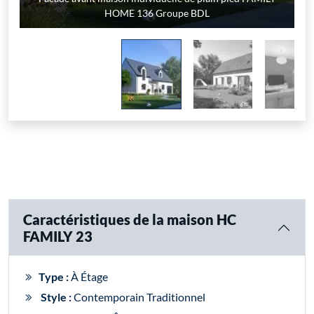
plain pied FAMILY HOME 136 Groupe BDL
FAMILY HOME 136 Groupe BDL
FAMILY HOME 136 Groupe BDL
HOME 136 Groupe BDL
HOME 23 Groupe BDL
Caractéristiques de la maison HC
FAMILY 23
Type :
À Étage
Style :
Contemporain Traditionnel