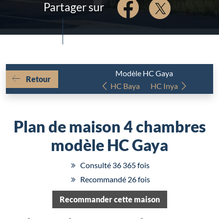
Partager sur
Modèle HC Gaya
Retour
HC Baya
HC Inya
Plan de maison 4 chambres
modèle HC Gaya
Consulté 36 365 fois
Recommandé 26 fois
Chargement...
Recommander cette maison