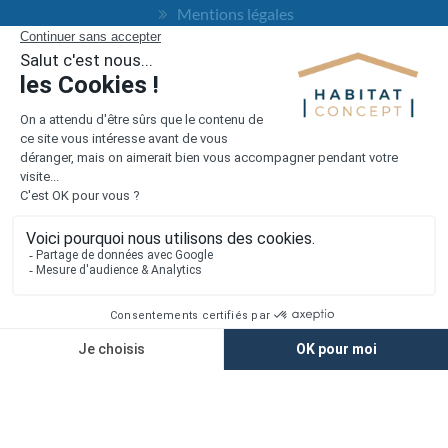
Mentions légales
Vie privée
Plan du site
Accès rapide
Nos agences
Nos maisons
Maisons + Terrains
Terrains à vendre
Financement
Devis construction maison
Filiales
Chargement...