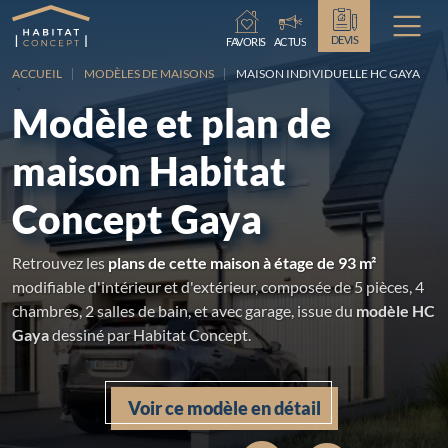
Chargement...
DEVIS
FAVORIS
ACTUS
ACCUEIL
MODÈLES DE MAISONS
MAISON INDIVIDUELLE HC GAYA
Modèle et plan de
maison Habitat
Concept Gaya
Retrouvez les
plans de cette maison à étage de 93 m²
modifiable d'intérieur et d'extérieur, composée de 5 pièces, 4
chambres, 2 salles de bain, et avec garage, issue du
modèle HC
Gaya
dessiné par Habitat Concept.
Voir ce modèle en détail