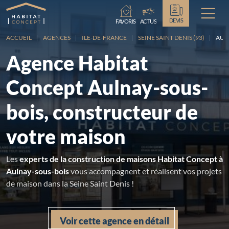
Chargement...
DEVIS
FAVORIS
ACTUS
ACCUEIL
AGENCES
ILE-DE-FRANCE
SEINE SAINT DENIS (93)
AUL
Agence Habitat
Concept Aulnay-sous-
bois, constructeur de
votre maison
Les
experts de la construction de maisons Habitat Concept à
Aulnay-sous-bois
vous accompagnent et réalisent vos projets
de maison dans la Seine Saint Denis !
Voir cette agence en détail