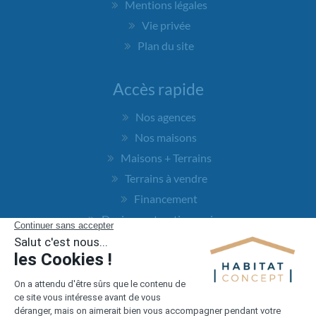
Mentions légales
Vie privée
Plan du site
Accès rapide
Nos agences
Nos maisons
Maisons + Terrains
Terrains à vendre
Financement
Devis construction maison
Filiales
Chargement...