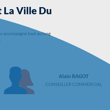
 La Ville Du
s accompagne tout au long
.
Alain RAGOT
CONSEILLER COMMERCIAL