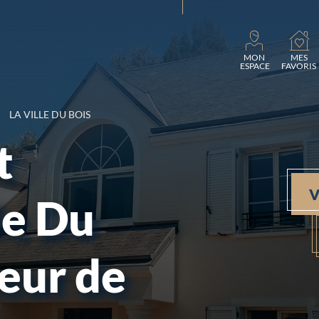
Charg
MON
MES
ESPACE
FAVORIS
LA VILLE DU BOIS
t
V
le Du
teur de