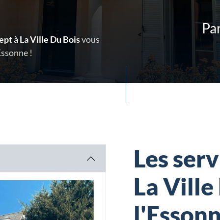
Par
pt à La Ville Du Bois
vous
Essonne !
Les serv
La Ville
l'Esson