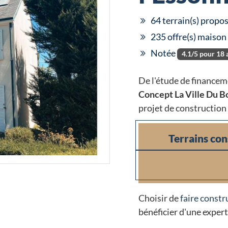
64 terrain(s) propos
235 offre(s) maison
Notée
4.1/5 pour 18 
De l'étude de financem
Concept La Ville Du B
projet de construction 
Terrains con
Choisir de
faire constr
bénéficier d'une expert