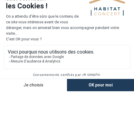
Accès rapide
Nos agences
Nos maisons
Maisons + Terrains
Terrains à vendre
Financement
Devis construction maison
Filiales
Chargement...
Retrouvez-nous sur