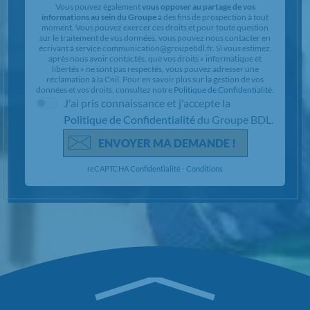
Vous pouvez également
vous opposer au partage de vos
informations au sein du Groupe
à des fins de prospection à tout
moment. Vous pouvez exercer ces droits et pour toute question
sur le traitement de vos données, vous pouvez nous contacter en
écrivant à service communication@groupebdl.fr. Si vous estimez,
après nous avoir contactés, que vos droits « informatique et
libertés » ne sont pas respectés, vous pouvez adresser une
réclamation à la Cnil. Pour en savoir plus sur la gestion de vos
données et vos droits, consultez notre
Politique de Confidentialité
.
J'ai pris connaissance et j'accepte la
Politique de Confidentialité
du Groupe BDL.
ENVOYER MA DEMANDE !
reCAPTCHA
Confidentialité
-
Conditions