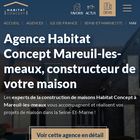
Chargement...
DEVIS
FAVORIS
ACTUS
ACCUEIL
AGENCES
ILE-DE-FRANCE
SEINE-ET-MARNE (77)
MARE
Agence Habitat
Concept Mareuil-les-
meaux, constructeur de
votre maison
Les
experts de la construction de maisons Habitat Concept à
Mareuil-les-meaux
vous accompagnent et réalisent vos
projets de maison dans la Seine-Et-Marne !
Voir cette agence en détail