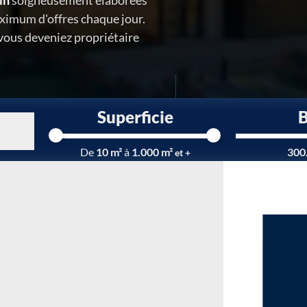
in
soigneusement élaborées
ximum d'offres chaque jour.
 vous deveniez propriétaire
Superficie
Chargement...
De
10 m²
à
1.000 m²
300
et +