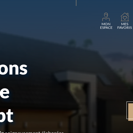
Charg
MON
MES
ESPACE
FAVORIS
sons
re
pt