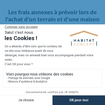
Les frais annexes à prévoir lors de
l'achat d'un terrain et d'une maison
Il faut également intégrer à votre budget, les
frais annexes
pour la maison
. Outre l'achat du terrain et la construction, il
faut prendre en compte la viabilisation si elle n'est pas
proposée par le constructeur. Les frais de raccordements et les
taxes éventuelles coûtent entre 5 000 et 15 000 euros selon la
localisation du terrain et son accès.
Quant aux
frais de notaire
, ils s'élèvent à 2 à 3 % pour l'achat
d'un logement neuf.
Lorsque vous vous tournez vers une maison existante, il sera
nécessaire de faire des travaux de rénovation. Ceux-ci sont
souvent coûteux et doivent être ajoutés au prix de l'achat