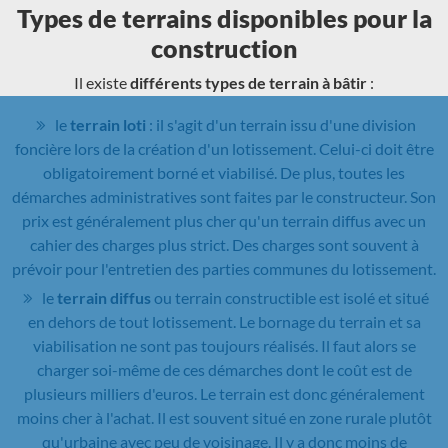
Types de terrains disponibles pour la
construction
Il existe
différents types de terrain à bâtir
:
le
terrain loti
: il s'agit d'un terrain issu d'une division
foncière lors de la création d'un lotissement. Celui-ci doit être
obligatoirement borné et viabilisé. De plus, toutes les
démarches administratives sont faites par le constructeur. Son
prix est généralement plus cher qu'un terrain diffus avec un
cahier des charges plus strict. Des charges sont souvent à
prévoir pour l'entretien des parties communes du lotissement.
le
terrain diffus
ou terrain constructible est isolé et situé
en dehors de tout lotissement. Le bornage du terrain et sa
viabilisation ne sont pas toujours réalisés. Il faut alors se
charger soi-même de ces démarches dont le coût est de
plusieurs milliers d'euros. Le terrain est donc généralement
moins cher à l'achat. Il est souvent situé en zone rurale plutôt
qu'urbaine avec peu de voisinage. Il y a donc moins de