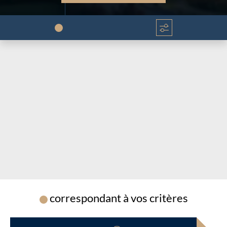
Chargement...
Chargement...
correspondant à vos critères
Chargement...