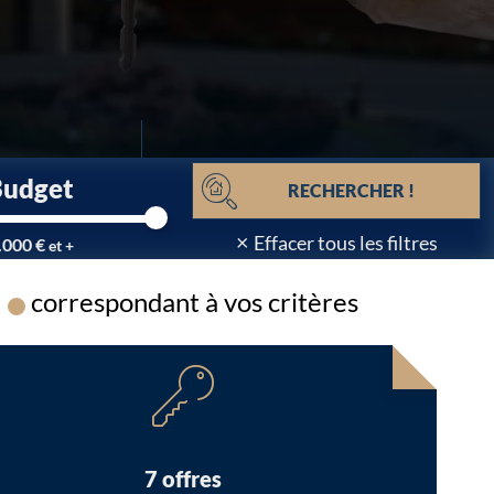
Budget
RECHERCHER !
×
Effacer tous les filtres
.000 €
et +
correspondant à vos critères
Chargement...
7 offres