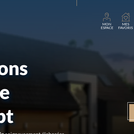
Chargemen
MON
MES
ESPACE
FAVORIS
sons
re
pt