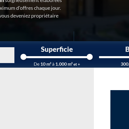
in
soigneusement élaborées
ximum d'offres chaque jour.
 vous deveniez propriétaire
Superficie
Chargement...
De
10 m²
à
1.000 m²
300
et +