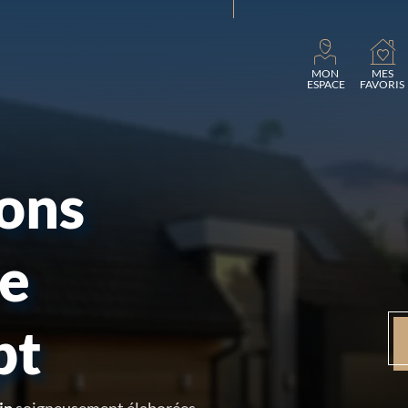
Chargement
MON
MES
ESPACE
FAVORIS
sons
re
pt