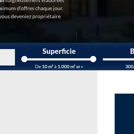
in
soigneusement élaborées
ximum d'offres chaque jour.
 vous deveniez propriétaire
Superficie
Chargement...
De
10 m²
à
1.000 m²
300
et +