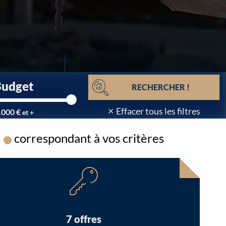
Budget
RECHERCHER !
×
Effacer tous les filtres
.000 €
et +
correspondant à vos critères
Chargement...
7 offres