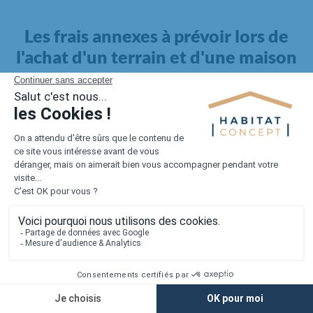
Les frais annexes à prévoir lors de
l'achat d'un terrain et d'une maison
Il faut également intégrer à votre budget, les
frais annexes
pour la maison
. Outre l'achat du terrain et la construction, il
faut prendre en compte la viabilisation si elle n'est pas
proposée par le constructeur. Les frais de raccordements et les
taxes éventuelles coûtent entre 5 000 et 15 000 euros selon la
localisation du terrain et son accès.
Quant aux
frais de notaire
, ils s'élèvent à 2 à 3 % pour l'achat
d'un logement neuf.
Lorsque vous vous tournez vers une maison existante, il sera
nécessaire de faire des travaux de rénovation. Ceux-ci sont
souvent coûteux et doivent être ajoutés au prix de l'achat