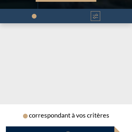
Chargement...
Chargement...
correspondant à vos critères
Chargement...