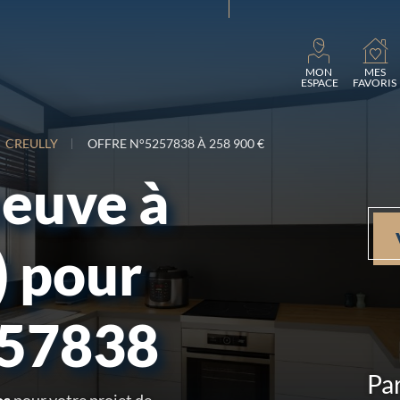
Chargement...
MON
MES
ESPACE
FAVORIS
CREULLY
OFFRE N°5257838 À 258 900 €
neuve à
) pour
257838
Par