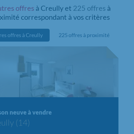
utres offres
à Creully et
225 offres
à
ximité
correspondant à vos critères
res offres à Creully
225 offres à proximité
velle offre
son neuve à vendre
ully (14)