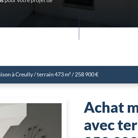
os
pour votre projet de
son à Creully / terrain 473 m² / 258 900 €
Achat m
avec ter