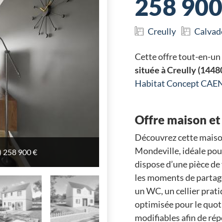
258 900
Creully
Calvad
Cette offre tout-en-un
située à Creully (1448
Habitat Concept CAE
Offre maison et 
Découvrez cette maiso
Mondeville, idéale pour
) 258 900 €
) 258 900 €
) 258 900 €
) 258 900 €
) 258 900 €
) 258 900 €
dispose d’une pièce de 
les moments de partage
un WC, un cellier prat
optimisée pour le quot
modifiables afin de ré