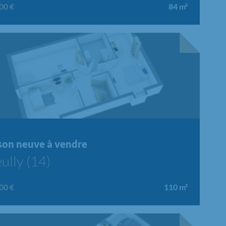
00 €
84
m²
velle offre
Chargement...
son neuve à vendre
ully (14)
00 €
110
m²
velle offre