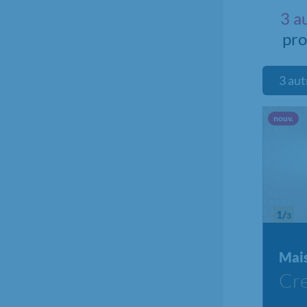
3 a
pro
3 aut
Nou
nouv.
1/
3
Mai
Cre