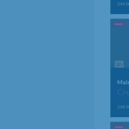
244 0
Nou
nouv.
2/
3
Mai
Cre
248 9
Nou
nouv.