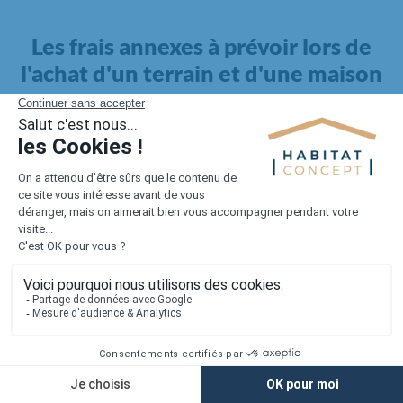
Les frais annexes à prévoir lors de
l'achat d'un terrain et d'une maison
Il faut également intégrer à votre budget, les
frais annexes
pour la maison
. Outre l'achat du terrain et la construction, il
faut prendre en compte la viabilisation si elle n'est pas
proposée par le constructeur. Les frais de raccordements et les
taxes éventuelles coûtent entre 5 000 et 15 000 euros selon la
localisation du terrain et son accès.
Quant aux
frais de notaire
, ils s'élèvent à 2 à 3 % pour l'achat
d'un logement neuf.
Lorsque vous vous tournez vers une maison existante, il sera
nécessaire de faire des travaux de rénovation. Ceux-ci sont
souvent coûteux et doivent être ajoutés au prix de l'achat