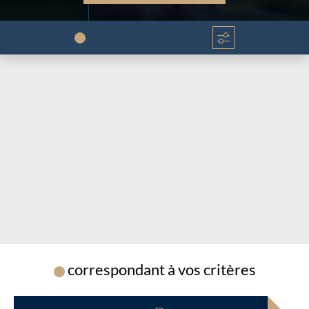
Chargement...
Chargement...
correspondant à vos critères
Chargement...