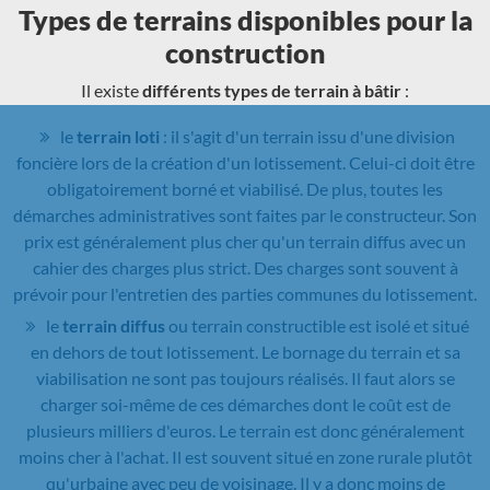
Types de terrains disponibles pour la
construction
Il existe
différents types de terrain à bâtir
:
le
terrain loti
: il s'agit d'un terrain issu d'une division
foncière lors de la création d'un lotissement. Celui-ci doit être
obligatoirement borné et viabilisé. De plus, toutes les
démarches administratives sont faites par le constructeur. Son
prix est généralement plus cher qu'un terrain diffus avec un
cahier des charges plus strict. Des charges sont souvent à
prévoir pour l'entretien des parties communes du lotissement.
le
terrain diffus
ou terrain constructible est isolé et situé
en dehors de tout lotissement. Le bornage du terrain et sa
viabilisation ne sont pas toujours réalisés. Il faut alors se
charger soi-même de ces démarches dont le coût est de
plusieurs milliers d'euros. Le terrain est donc généralement
moins cher à l'achat. Il est souvent situé en zone rurale plutôt
qu'urbaine avec peu de voisinage. Il y a donc moins de