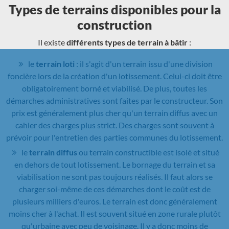
Types de terrains disponibles pour la
construction
Il existe
différents types de terrain à bâtir
:
le
terrain loti
: il s'agit d'un terrain issu d'une division
foncière lors de la création d'un lotissement. Celui-ci doit être
obligatoirement borné et viabilisé. De plus, toutes les
démarches administratives sont faites par le constructeur. Son
prix est généralement plus cher qu'un terrain diffus avec un
cahier des charges plus strict. Des charges sont souvent à
prévoir pour l'entretien des parties communes du lotissement.
le
terrain diffus
ou terrain constructible est isolé et situé
en dehors de tout lotissement. Le bornage du terrain et sa
viabilisation ne sont pas toujours réalisés. Il faut alors se
charger soi-même de ces démarches dont le coût est de
plusieurs milliers d'euros. Le terrain est donc généralement
moins cher à l'achat. Il est souvent situé en zone rurale plutôt
qu'urbaine avec peu de voisinage. Il y a donc moins de