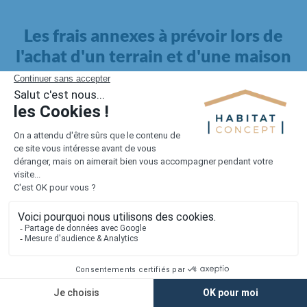
Les frais annexes à prévoir lors de
l'achat d'un terrain et d'une maison
Il faut également intégrer à votre budget, les
frais annexes
pour la maison
. Outre l'achat du terrain et la construction, il
faut prendre en compte la viabilisation si elle n'est pas
proposée par le constructeur. Les frais de raccordements et les
taxes éventuelles coûtent entre 5 000 et 15 000 euros selon la
localisation du terrain et son accès.
Quant aux
frais de notaire
, ils s'élèvent à 2 à 3 % pour l'achat
d'un logement neuf.
Lorsque vous vous tournez vers une maison existante, il sera
nécessaire de faire des travaux de rénovation. Ceux-ci sont
souvent coûteux et doivent être ajoutés au prix de l'achat