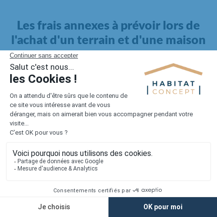
Les frais annexes à prévoir lors de
l'achat d'un terrain et d'une maison
Il faut également intégrer à votre budget, les
frais annexes
pour la maison
. Outre l'achat du terrain et la construction, il
faut prendre en compte la viabilisation si elle n'est pas
proposée par le constructeur. Les frais de raccordements et les
taxes éventuelles coûtent entre 5 000 et 15 000 euros selon la
localisation du terrain et son accès.
Quant aux
frais de notaire
, ils s'élèvent à 2 à 3 % pour l'achat
d'un logement neuf.
Lorsque vous vous tournez vers une maison existante, il sera
nécessaire de faire des travaux de rénovation. Ceux-ci sont
souvent coûteux et doivent être ajoutés au prix de l'achat