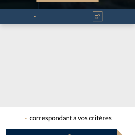
Chargement...
Chargement...
correspondant à vos critères
Chargement...