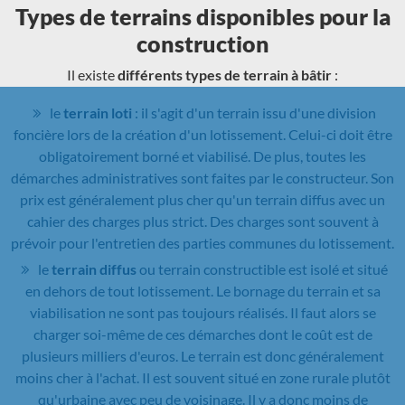
Types de terrains disponibles pour la
construction
Il existe
différents types de terrain à bâtir
:
le
terrain loti
: il s'agit d'un terrain issu d'une division
foncière lors de la création d'un lotissement. Celui-ci doit être
obligatoirement borné et viabilisé. De plus, toutes les
démarches administratives sont faites par le constructeur. Son
prix est généralement plus cher qu'un terrain diffus avec un
cahier des charges plus strict. Des charges sont souvent à
prévoir pour l'entretien des parties communes du lotissement.
le
terrain diffus
ou terrain constructible est isolé et situé
en dehors de tout lotissement. Le bornage du terrain et sa
viabilisation ne sont pas toujours réalisés. Il faut alors se
charger soi-même de ces démarches dont le coût est de
plusieurs milliers d'euros. Le terrain est donc généralement
moins cher à l'achat. Il est souvent situé en zone rurale plutôt
qu'urbaine avec peu de voisinage. Il y a donc moins de