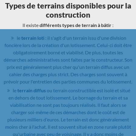
Types de terrains disponibles pour la
construction
Il existe
différents types de terrain à bâtir
:
le
terrain loti
: il s'agit d'un terrain issu d'une division
foncière lors de la création d'un lotissement. Celui-ci doit être
obligatoirement borné et viabilisé. De plus, toutes les
démarches administratives sont faites par le constructeur. Son
prix est généralement plus cher qu'un terrain diffus avec un
cahier des charges plus strict. Des charges sont souvent à
prévoir pour l'entretien des parties communes du lotissement.
le
terrain diffus
ou terrain constructible est isolé et situé
en dehors de tout lotissement. Le bornage du terrain et sa
viabilisation ne sont pas toujours réalisés. Il faut alors se
charger soi-même de ces démarches dont le coût est de
plusieurs milliers d'euros. Le terrain est donc généralement
moins cher à l'achat. Il est souvent situé en zone rurale plutôt
qu'urbaine avec peu de voisinage. Il y a donc moins de