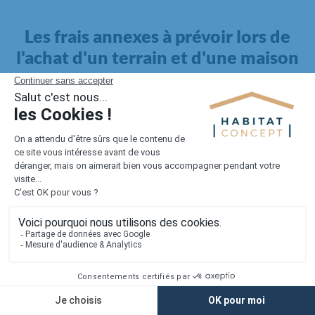
Les frais annexes à prévoir lors de
l'achat d'un terrain et d'une maison
Il faut également intégrer à votre budget, les
frais annexes
pour la maison
. Outre l'achat du terrain et la construction, il
faut prendre en compte la viabilisation si elle n'est pas
proposée par le constructeur. Les frais de raccordements et les
taxes éventuelles coûtent entre 5 000 et 15 000 euros selon la
localisation du terrain et son accès.
Quant aux
frais de notaire
, ils s'élèvent à 2 à 3 % pour l'achat
d'un logement neuf.
Lorsque vous vous tournez vers une maison existante, il sera
nécessaire de faire des travaux de rénovation. Ceux-ci sont
souvent coûteux et doivent être ajoutés au prix de l'achat