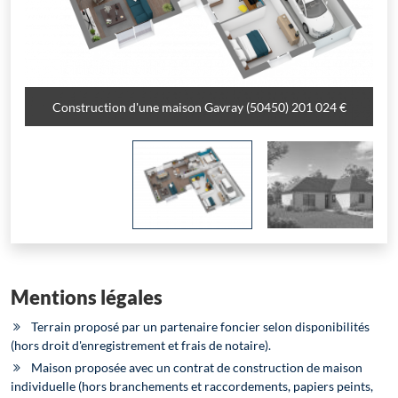
Chargement...
Construction d'une maison Gavray (50450) 201 024 €
Construction d'une maison Gavray (50450) 201 024 €
Construction d'une maison Gavray (50450) 201 024 €
Construction d'une maison Gavray (50450) 201 024 €
Mentions légales
Terrain proposé par un partenaire foncier selon disponibilités
(hors droit d'enregistrement et frais de notaire).
Maison proposée avec un contrat de construction de maison
individuelle (hors branchements et raccordements, papiers peints,