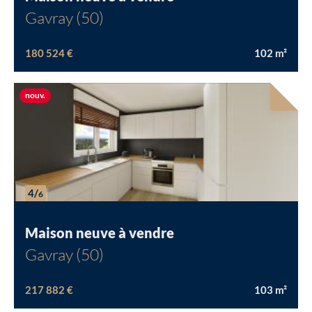
Gavray (50)
180 524 €
102
m²
Chargement...
Nouvelle offre
nouv.
4/
6
Maison neuve à vendre
Gavray (50)
217 882 €
103
m²