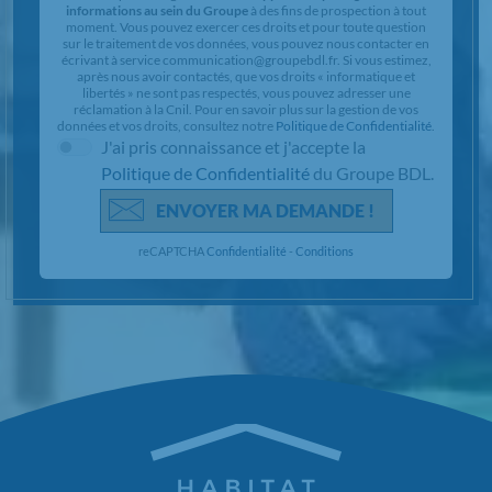
informations au sein du Groupe
à des fins de prospection à tout
moment. Vous pouvez exercer ces droits et pour toute question
sur le traitement de vos données, vous pouvez nous contacter en
écrivant à service communication@groupebdl.fr. Si vous estimez,
après nous avoir contactés, que vos droits « informatique et
libertés » ne sont pas respectés, vous pouvez adresser une
réclamation à la Cnil. Pour en savoir plus sur la gestion de vos
données et vos droits, consultez notre
Politique de Confidentialité
.
J'ai pris connaissance et j'accepte la
Politique de Confidentialité
du Groupe BDL.
ENVOYER MA DEMANDE !
reCAPTCHA
Confidentialité
-
Conditions