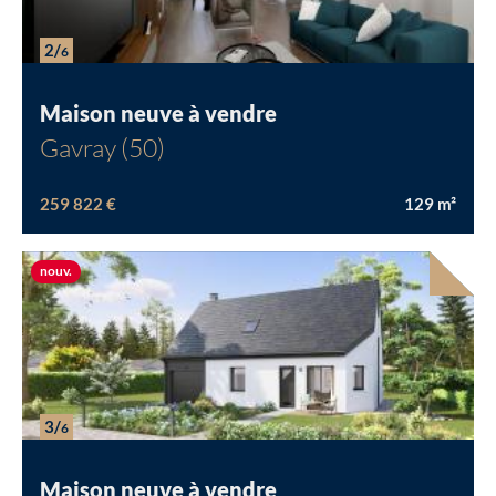
2/
6
Maison neuve à vendre
Gavray (50)
259 822 €
129
m²
Nouvelle offre
nouv.
3/
6
Maison neuve à vendre