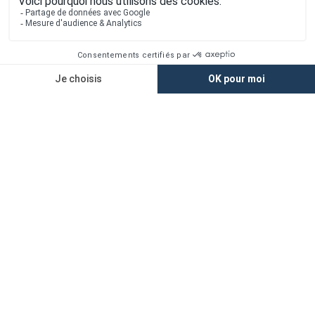
Nos agences
Nos maisons
Maisons + Terrains
Terrains à vendre
Financement
Devis construction maison
Filiales
Chargement...
Retrouvez-nous sur