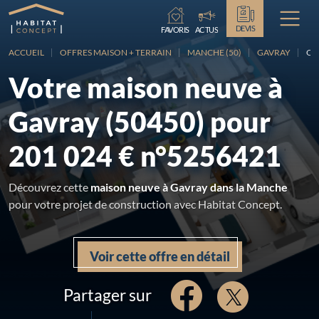
Chargement...
DEVIS
FAVORIS
ACTUS
ACCUEIL
OFFRES MAISON + TERRAIN
MANCHE (50)
GAVRAY
OF
Votre maison neuve à
Gavray (50450) pour
201 024 € n°5256421
Découvrez cette
maison neuve à Gavray dans la Manche
pour votre projet de construction avec Habitat Concept.
Voir cette offre en détail
Partager sur