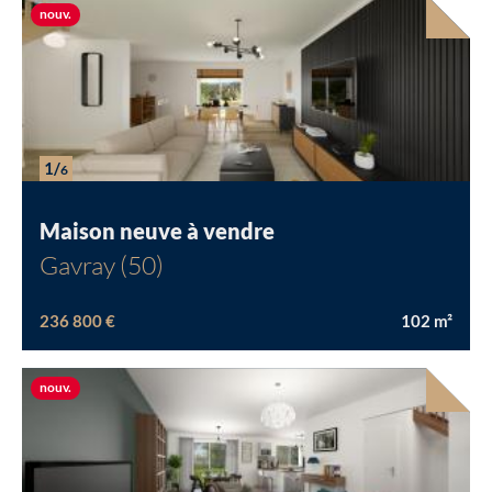
Nouvelle offre
nouv.
1/
6
Maison neuve à vendre
Gavray (50)
236 800 €
102
m²
Nouvelle offre
nouv.