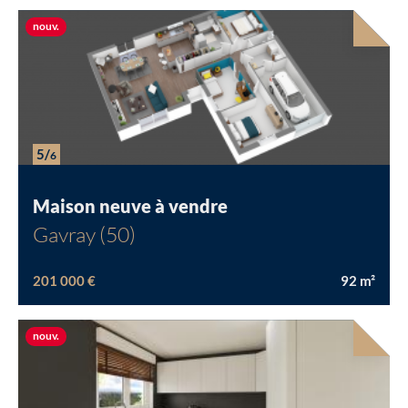
Nouvelle offre
nouv.
5/
6
Maison neuve à vendre
Gavray (50)
201 000 €
92
m²
Nouvelle offre
nouv.