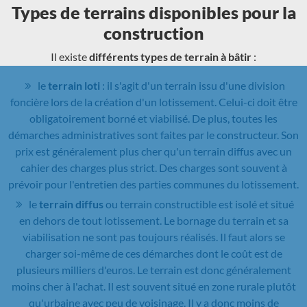
Types de terrains disponibles pour la
construction
Il existe
différents types de terrain à bâtir
:
le
terrain loti
: il s'agit d'un terrain issu d'une division
foncière lors de la création d'un lotissement. Celui-ci doit être
obligatoirement borné et viabilisé. De plus, toutes les
démarches administratives sont faites par le constructeur. Son
prix est généralement plus cher qu'un terrain diffus avec un
cahier des charges plus strict. Des charges sont souvent à
prévoir pour l'entretien des parties communes du lotissement.
le
terrain diffus
ou terrain constructible est isolé et situé
en dehors de tout lotissement. Le bornage du terrain et sa
viabilisation ne sont pas toujours réalisés. Il faut alors se
charger soi-même de ces démarches dont le coût est de
plusieurs milliers d'euros. Le terrain est donc généralement
moins cher à l'achat. Il est souvent situé en zone rurale plutôt
qu'urbaine avec peu de voisinage. Il y a donc moins de