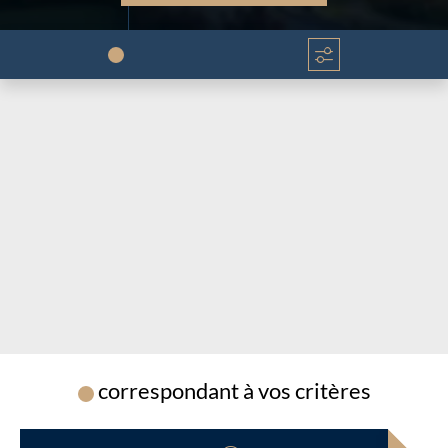
Chargement...
Chargement...
correspondant à vos critères
Chargement...