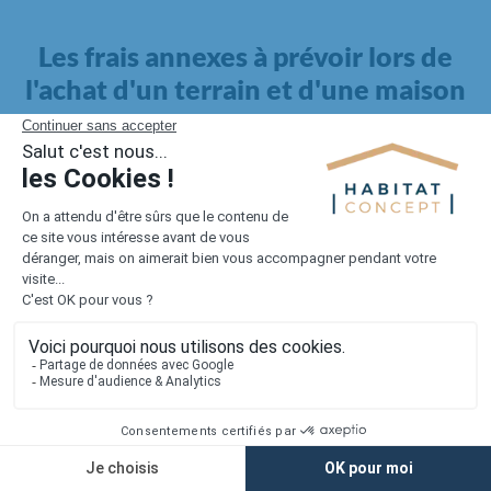
Les frais annexes à prévoir lors de
l'achat d'un terrain et d'une maison
Il faut également intégrer à votre budget, les
frais annexes
pour la maison
. Outre l'achat du terrain et la construction, il
faut prendre en compte la viabilisation si elle n'est pas
proposée par le constructeur. Les frais de raccordements et les
taxes éventuelles coûtent entre 5 000 et 15 000 euros selon la
localisation du terrain et son accès.
Quant aux
frais de notaire
, ils s'élèvent à 2 à 3 % pour l'achat
d'un logement neuf.
Lorsque vous vous tournez vers une maison existante, il sera
nécessaire de faire des travaux de rénovation. Ceux-ci sont
souvent coûteux et doivent être ajoutés au prix de l'achat