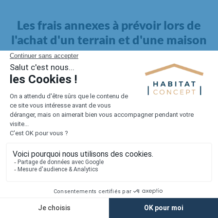
Les frais annexes à prévoir lors de
l'achat d'un terrain et d'une maison
Il faut également intégrer à votre budget, les
frais annexes
pour la maison
. Outre l'achat du terrain et la construction, il
faut prendre en compte la viabilisation si elle n'est pas
proposée par le constructeur. Les frais de raccordements et les
taxes éventuelles coûtent entre 5 000 et 15 000 euros selon la
localisation du terrain et son accès.
Quant aux
frais de notaire
, ils s'élèvent à 2 à 3 % pour l'achat
d'un logement neuf.
Lorsque vous vous tournez vers une maison existante, il sera
nécessaire de faire des travaux de rénovation. Ceux-ci sont
souvent coûteux et doivent être ajoutés au prix de l'achat