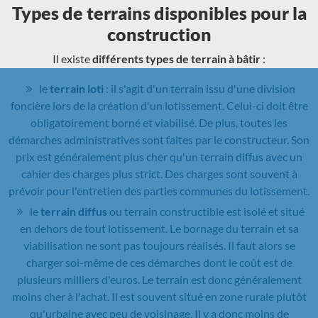
Types de terrains disponibles pour la
construction
Il existe
différents types de terrain à bâtir
:
le
terrain loti
: il s'agit d'un terrain issu d'une division
foncière lors de la création d'un lotissement. Celui-ci doit être
obligatoirement borné et viabilisé. De plus, toutes les
démarches administratives sont faites par le constructeur. Son
prix est généralement plus cher qu'un terrain diffus avec un
cahier des charges plus strict. Des charges sont souvent à
prévoir pour l'entretien des parties communes du lotissement.
le
terrain diffus
ou terrain constructible est isolé et situé
en dehors de tout lotissement. Le bornage du terrain et sa
viabilisation ne sont pas toujours réalisés. Il faut alors se
charger soi-même de ces démarches dont le coût est de
plusieurs milliers d'euros. Le terrain est donc généralement
moins cher à l'achat. Il est souvent situé en zone rurale plutôt
qu'urbaine avec peu de voisinage. Il y a donc moins de