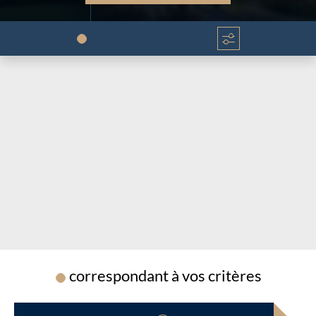
Chargement...
Chargement...
correspondant à vos critères
Chargement...