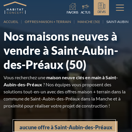
Chargement...
DEVIS
FAVORIS
ACTUS
ACCUEIL
OFFRES MAISON + TERRAIN
MANCHE (50)
SAINT-AUBIN-
Nos maisons neuves à
vendre à Saint-Aubin-
des-Préaux (50)
Vous recherchez une
maison neuve clés en main à Saint-
Aubin-des-Préaux
? Nos équipes vous proposent des
solutions tout-en-un avec des offres maison + terrain dans la
commune de Saint-Aubin-des-Préaux dans la Manche et à
proximité pour réaliser votre projet de construction !
aucune offre à Saint-Aubin-des-Préaux