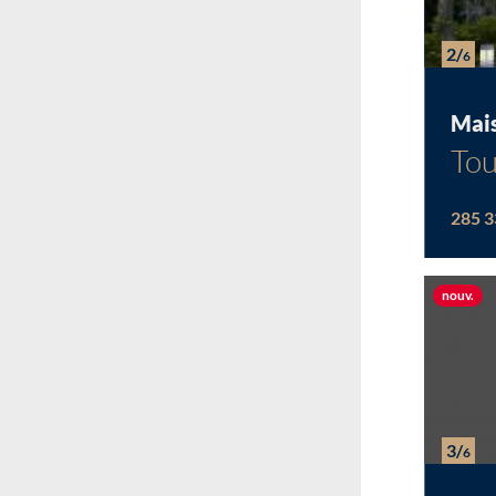
2/
6
Mai
Tou
285 3
Nou
nouv.
3/
6