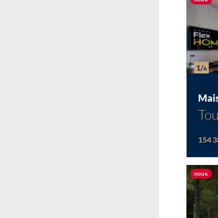
1/
6
Mai
Tou
154 3
Nou
nouv.