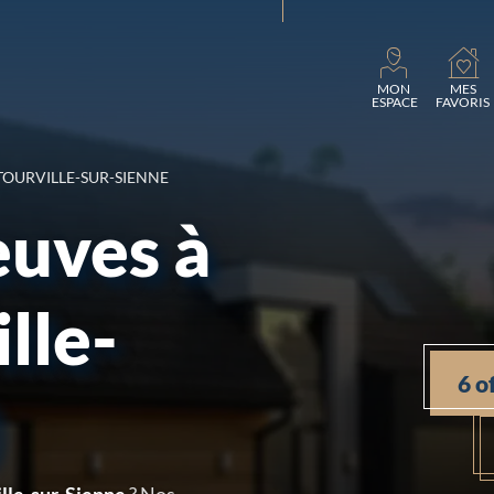
Charg
MON
MES
ESPACE
FAVORIS
TOURVILLE-SUR-SIENNE
euves à
lle-
6 o