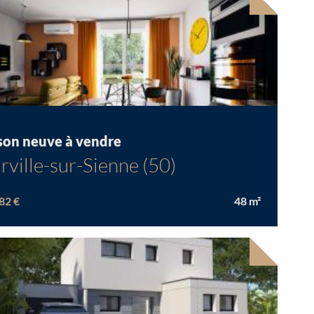
son neuve à vendre
rville-sur-Sienne (50)
82 €
48
m²
velle offre