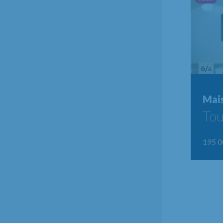
6/
6
t...
Mai
Tou
195 0