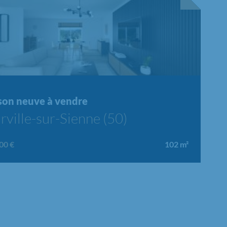
son neuve à vendre
rville-sur-Sienne (50)
00 €
102
m²