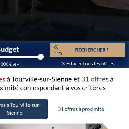
Budget
RECHERCHER !
×
Effacer tous les filtres
.000 €
et +
res
à Tourville-sur-Sienne et
31 offres
à
ximité
correspondant à vos critères
res à Tourville-sur-
31 offres à proximité
Sienne
velle offre