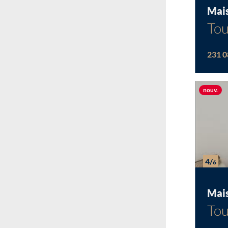
Mai
Tou
231 0
Nou
nouv.
4/
6
Mai
Tou