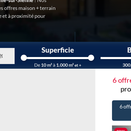
ille-sur-Sienne
? Nos
s offres maison + terrain
 et à proximité pour
Superficie
Chargement...
De
10 m²
à
1.000 m²
300
et +
6 off
pro
6 off
Nou
nouv.