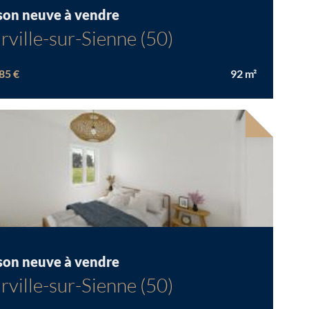
son neuve à vendre
rville-sur-Sienne (50)
85 €
92
m²
Chargement...
velle offre
son neuve à vendre
rville-sur-Sienne (50)