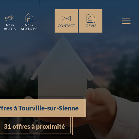
ement...
NOS
NOS
CONTACT
DEVIS
ACTUS
AGENCES
ffres à Tourville-sur-Sienne
31 offres à proximité