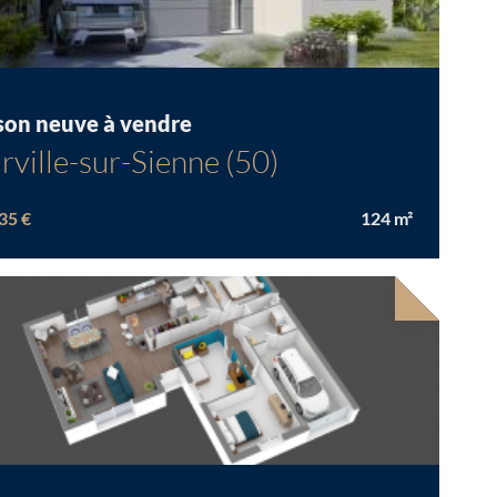
son neuve à vendre
rville-sur-Sienne (50)
35 €
124
m²
velle offre