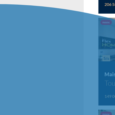
206 5
Nou
nouv.
5/
6
Mai
Tou
149 0
Nou
nouv.