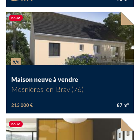
Nouvelle offre
nouv.
6/
8
Maison neuve à vendre
Mesnières-en-Bray (76)
213 000 €
87
m²
Nouvelle offre
nouv.