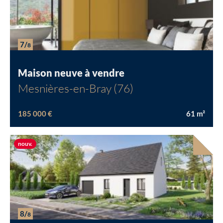
7/
8
Maison neuve à vendre
Mesnières-en-Bray (76)
185 000 €
61
m²
Nouvelle offre
nouv.
8/
8