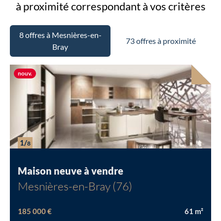
à proximité
correspondant à vos critères
8 offres à Mesnières-en-
73 offres à proximité
Bray
Nouvelle offre
nouv.
1/
8
Maison neuve à vendre
Mesnières-en-Bray (76)
185 000 €
61
m²