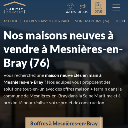
Chargement...
DEVIS
FAVORIS
ACTUS
ACCUEIL
OFFRES MAISON + TERRAIN
SEINE MARITIME (76)
MESNIÈ
Nos maisons neuves à
vendre à Mesnières-en-
Bray (76)
Vous recherchez une
maison neuve clés en main à
Mesnières-en-Bray
? Nos équipes vous proposent des
solutions tout-en-un avec des offres maison + terrain dans la
commune de Mesnières-en-Bray dans la Seine Maritime et à
proximité pour réaliser votre projet de construction !
8 offres à Mesnières-en-Bray