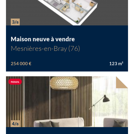
3/
8
Maison neuve à vendre
Mesnières-en-Bray (76)
254 000 €
123
m²
Nouvelle offre
nouv.
4/
8