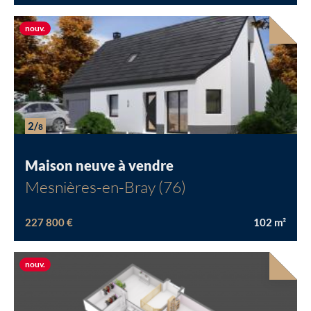
Nouvelle offre
nouv.
2/
8
Maison neuve à vendre
Mesnières-en-Bray (76)
227 800 €
102
m²
Nouvelle offre
nouv.