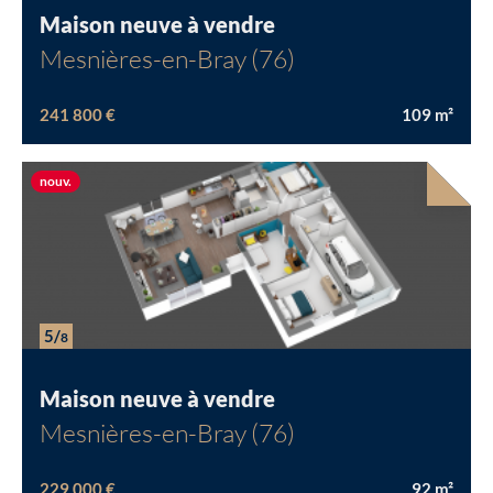
Maison neuve à vendre
Mesnières-en-Bray (76)
241 800 €
109
m²
Chargement...
Nouvelle offre
nouv.
5/
8
Maison neuve à vendre
Mesnières-en-Bray (76)
229 000 €
92
m²