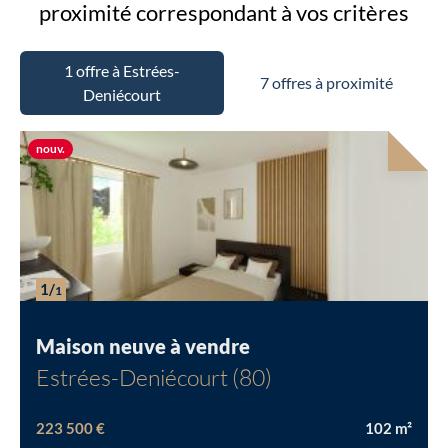
proximité
correspondant à vos critères
1 offre à Estrées-
7 offres à proximité
Deniécourt
Nouvelle offre
nouv.
Chargement...
1/
1
Maison neuve à vendre
Estrées-Deniécourt (80)
223 500 €
102
m²