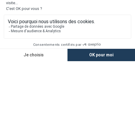
Liens utiles
Nous contacter
Alertes offres
Newsletter
Mentions légales
Vie privée
Plan du site
Accès rapide
Nos agences
Nos maisons
Maisons + Terrains
Terrains à vendre
Financement