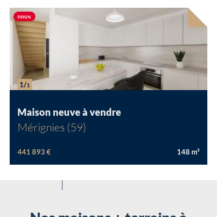
Nouvelle offre
nouv.
Chargement...
1/
1
Maison neuve à vendre
Mérignies (59)
441 893 €
148
m²