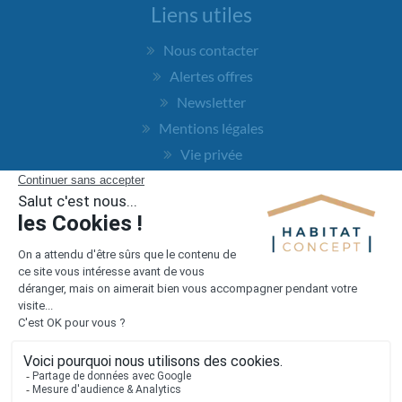
Liens utiles
Nous contacter
Alertes offres
Newsletter
Mentions légales
Vie privée
Plan du site
Accès rapide
Nos agences
Nos maisons
Maisons + Terrains
Terrains à vendre
Financement
Devis construction maison