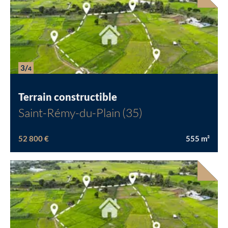
3/
4
Terrain constructible
Saint-Rémy-du-Plain (35)
52 800 €
555
m²