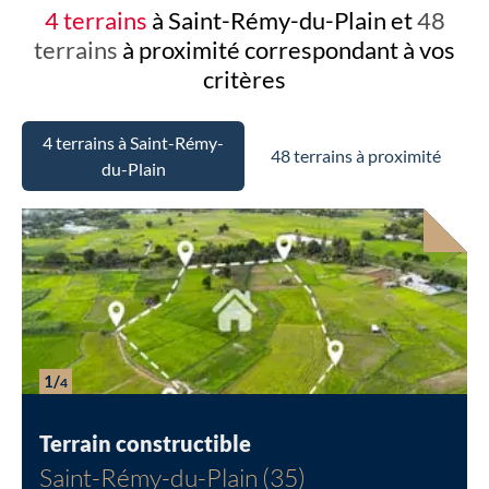
4 terrains
à Saint-Rémy-du-Plain et
48
terrains
à proximité
correspondant à vos
critères
4 terrains à Saint-Rémy-
48 terrains à proximité
du-Plain
1/
4
Terrain constructible
Saint-Rémy-du-Plain (35)