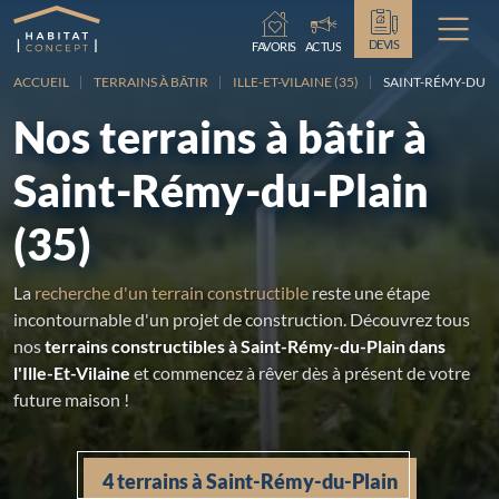
Chargement...
DEVIS
FAVORIS
ACTUS
ACCUEIL
TERRAINS À BÂTIR
ILLE-ET-VILAINE (35)
SAINT-RÉMY-DU-P
Nos terrains à bâtir à
Saint-Rémy-du-Plain
(35)
La
recherche d'un terrain constructible
reste une étape
incontournable d'un projet de construction. Découvrez tous
nos
terrains constructibles à Saint-Rémy-du-Plain dans
l'Ille-Et-Vilaine
et commencez à rêver dès à présent de votre
future maison !
4 terrains à Saint-Rémy-du-Plain