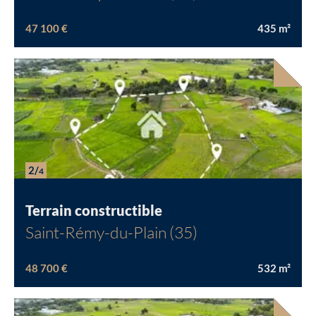
47 100 €
435
m²
2/
4
Terrain constructible
Saint-Rémy-du-Plain (35)
48 700 €
532
m²
Chargement...