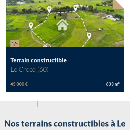
Chargement...
1/
1
Terrain constructible
Le Crocq (60)
45 000 €
633
m²
Nos terrains constructibles à Le