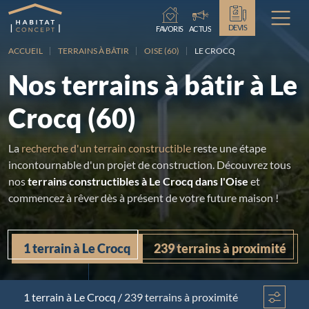
Chargement...
DEVIS
FAVORIS
ACTUS
ACCUEIL
TERRAINS À BÂTIR
OISE (60)
LE CROCQ
Nos terrains à bâtir à Le
Crocq (60)
La
recherche d'un terrain constructible
reste une étape
incontournable d'un projet de construction. Découvrez tous
nos
terrains constructibles à Le Crocq dans l'Oise
et
commencez à rêver dès à présent de votre future maison !
1 terrain à Le Crocq
239 terrains à proximité
1 terrain
à Le Crocq
/
239 terrains à proximité