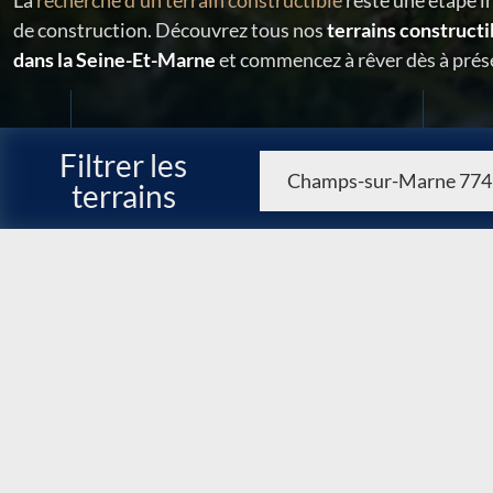
La
recherche d'un terrain constructible
reste une étape i
de construction. Découvrez tous nos
terrains construct
dans la Seine-Et-Marne
et commencez à rêver dès à prése
Filtrer les
terrains