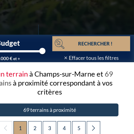
Budget
RECHERCHER !
×
Effacer tous les filtres
.000 €
et +
n terrain
à Champs-sur-Marne et
69
ains
à proximité
correspondant à vos
critères
69 terrains à proximité
1
2
3
4
5