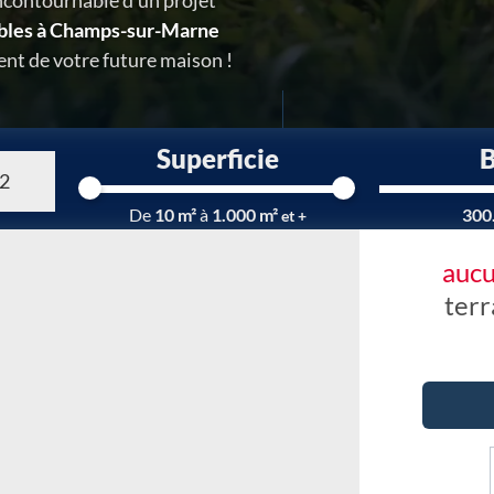
ncontournable d'un projet
ibles à Champs-sur-Marne
nt de votre future maison !
Superficie
Chargement...
De
10 m²
à
1.000 m²
300
et +
aucu
terr