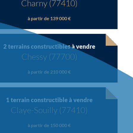
Charny (77410)
à partir de 139 000 €
2 terrains constructibles à vendre
Chessy (77700)
à partir de 210 000 €
1 terrain constructible à vendre
Claye-Souilly (77410)
à partir de 150 000 €