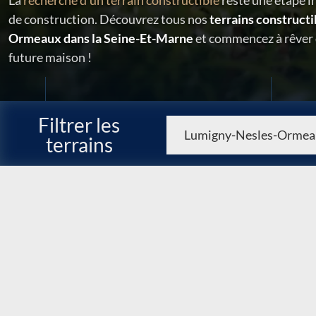
La
recherche d'un terrain constructible
reste une étape i
de construction. Découvrez tous nos
terrains construct
Ormeaux dans la Seine-Et-Marne
et commencez à rêver 
future maison !
Filtrer les
terrains