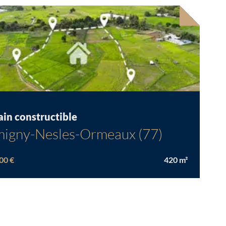
Chargement...
ain constructible
igny-Nesles-Ormeaux (77)
00 €
420
m²