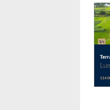
1/
1
Terr
Lum
114 0