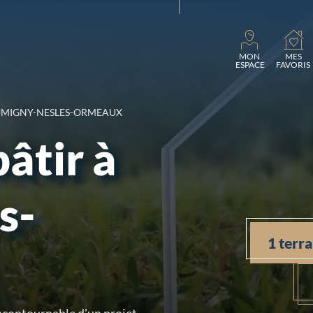
Chargement...
MON
MES
ESPACE
FAVORIS
UMIGNY-NESLES-ORMEAUX
bâtir à
s-
1 terr