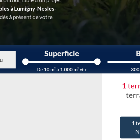
ncontournable d'un projet
ibles à Lumigny-Nesles-
dès à présent de votre
Superficie
Chargement...
De
10 m²
à
1.000 m²
300
et +
1 ter
terr
1 t
N