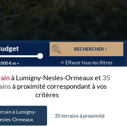
Budget
RECHERCHER !
×
Effacer tous les filtres
.000 €
et +
rain
à Lumigny-Nesles-Ormeaux et
35
ains
à proximité
correspondant à vos
critères
errain à Lumigny-
35 terrains à proximité
esles-Ormeaux