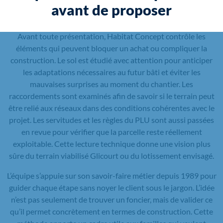
avant de proposer
Avant toute présentation, Habitat Concept contrôle les
éléments qui peuvent bloquer un achat ou compliquer la
construction. Le sol est étudié avec attention pour anticiper
les adaptations nécessaires au futur bâti et éviter les
mauvaises surprises au moment du chantier. Les
raccordements sont examinés afin de savoir si le terrain peut
être relié aux réseaux dans des conditions cohérentes avec le
projet. Les servitudes et les règles du PLU sont aussi passées
en revue pour vérifier que la parcelle reste réellement
exploitable. Cette lecture technique donne une vision plus
sûre du terrain viabilisé Glicourt ou du lotissement envisagé.
L’équipe s’appuie sur son savoir-faire métier depuis 1989 pour
guider chaque étape sans noyer le client sous le jargon. L’idée
n’est pas seulement de trouver un foncier, mais de valider ce
qu’il permet concrètement en termes de construction. Cette