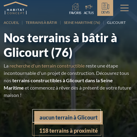
Chargement...
DEVIS
FAVORIS
ACTUS
ACCUEIL
TERRAINS À BÂTIR
SEINE MARITIME (76)
GLICOURT
Nos terrains à bâtir à
Glicourt (76)
La
recherche d'un terrain constructible
reste une étape
incontournable d'un projet de construction. Découvrez tous
nos
terrains constructibles à Glicourt dans la Seine
Maritime
et commencez à rêver dès à présent de votre future
maison !
aucun terrain à Glicourt
118 terrains à proximité