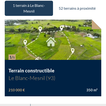
1 terrain à Le Blanc-
52 terrains à proximité
Mesnil
Chargement...
1/
1
Terrain constructible
Le Blanc-Mesnil (93)
210 000 €
350
m²