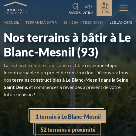
Chargement...
DEVIS
FAVORIS
ACTUS
ACCUEIL
TERRAINS À BÂTIR
SEINE SAINT DENIS (93)
LE BLANC-MESN
Nos terrains à bâtir à Le
Blanc-Mesnil (93)
La
recherche d'un terrain constructible
reste une étape
incontournable d'un projet de construction. Découvrez tous
nos
terrains constructibles à Le Blanc-Mesnil dans la Seine
Saint Denis
et commencez à rêver dès à présent de votre
future maison !
1 terrain à Le Blanc-Mesnil
52 terrains à proximité