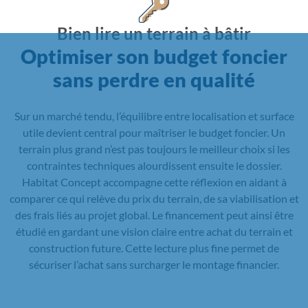
Bien lire un terrain à bâtir
Optimiser son budget foncier
sans perdre en qualité
Sur un marché tendu, l’équilibre entre localisation et surface
utile devient central pour maîtriser le budget foncier. Un
terrain plus grand n’est pas toujours le meilleur choix si les
contraintes techniques alourdissent ensuite le dossier.
Habitat Concept accompagne cette réflexion en aidant à
comparer ce qui relève du prix du terrain, de sa viabilisation et
des frais liés au projet global. Le financement peut ainsi être
étudié en gardant une vision claire entre achat du terrain et
construction future. Cette lecture plus fine permet de
sécuriser l’achat sans surcharger le montage financier.