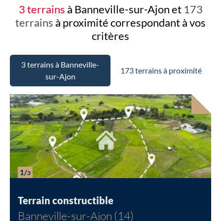
3 terrains
à Banneville-sur-Ajon et
173
terrains
à proximité
correspondant à vos
critères
3 terrains à Banneville-
173 terrains à proximité
sur-Ajon
1/
3
Terrain constructible
Banneville-sur-Ajon (14)