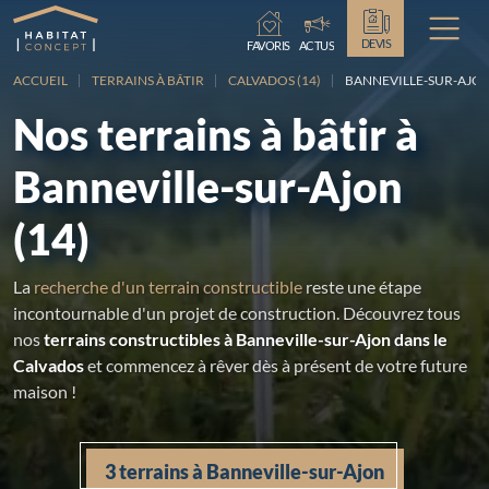
Chargement...
DEVIS
FAVORIS
ACTUS
ACCUEIL
TERRAINS À BÂTIR
CALVADOS (14)
BANNEVILLE-SUR-AJO
Nos terrains à bâtir à
Banneville-sur-Ajon
(14)
La
recherche d'un terrain constructible
reste une étape
incontournable d'un projet de construction. Découvrez tous
nos
terrains constructibles à Banneville-sur-Ajon dans le
Calvados
et commencez à rêver dès à présent de votre future
maison !
3 terrains à Banneville-sur-Ajon