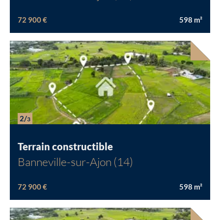
72 900 €
598
m²
Chargement...
2/
3
Terrain constructible
Banneville-sur-Ajon (14)
72 900 €
598
m²