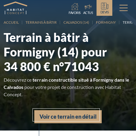
Chargement...
DEVIS
FAVORIS
ACTUS
ACCUEIL
TERRAINS À BÂTIR
CALVADOS (14)
FORMIGNY
TERRAIN
Terrain à bâtir à
Formigny (14) pour
34 800 € n°71043
Découvrez ce
terrain constructible situé à Formigny dans le
Calvados
pour votre projet de construction avec Habitat
Concept.
Voir ce terrain en détail