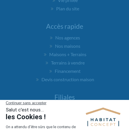
Vie privée
Plan du site
Accès rapide
Nos agences
Nos maisons
Maisons + Terrains
Terrains à vendre
Financement
Devis construction maison
Filiales
Chargement...