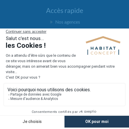
Accès rapide
Nos agences
Nos maisons
Maisons + Terrains
Terrains à vendre
Financement
Devis construction maison
Filiales
Chargement...
Retrouvez-nous sur