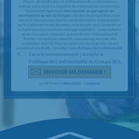
d'accès, de rectification et d'effacement de vos données ou
exercer votre droit à la limitation du traitement de vos données.
Vous pouvez également
vous opposer au partage de vos
informations au sein du Groupe
à des fins de prospection à tout
moment. Vous pouvez exercer ces droits et pour toute question
sur le traitement de vos données, vous pouvez nous contacter en
écrivant à service communication@groupebdl.fr. Si vous estimez,
après nous avoir contactés, que vos droits « informatique et
libertés » ne sont pas respectés, vous pouvez adresser une
réclamation à la Cnil. Pour en savoir plus sur la gestion de vos
données et vos droits, consultez notre
Politique de Confidentialité
.
J'ai pris connaissance et j'accepte la
Politique de Confidentialité
du Groupe BDL.
ENVOYER MA DEMANDE !
reCAPTCHA
Confidentialité
-
Conditions