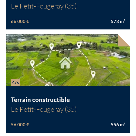
Le Petit-Fougeray (35)
66 000 €
573
m²
Chargement...
4/
6
Terrain constructible
Le Petit-Fougeray (35)
56 000 €
556
m²