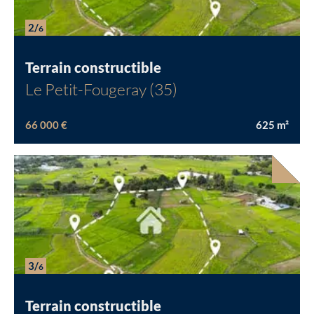
2/
6
Terrain constructible
Le Petit-Fougeray (35)
66 000 €
625
m²
3/
6
Terrain constructible