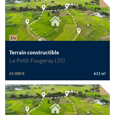
1/
6
Terrain constructible
Le Petit-Fougeray (35)
65 000 €
611
m²