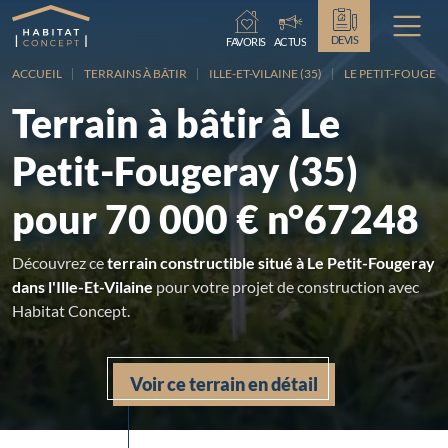
Chargement...
DEVIS
FAVORIS
ACTUS
ACCUEIL
TERRAINS À BÂTIR
ILLE-ET-VILAINE (35)
LE PETIT-FOUGER
Terrain à bâtir à Le
Petit-Fougeray (35)
pour 70 000 € n°67248
Découvrez ce
terrain constructible situé à Le Petit-Fougeray
dans l'Ille-Et-Vilaine
pour votre projet de construction avec
Habitat Concept.
Voir ce terrain en détail