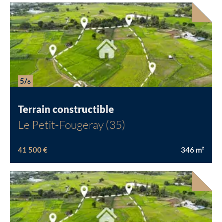
5/
6
Terrain constructible
Le Petit-Fougeray (35)
41 500 €
346
m²