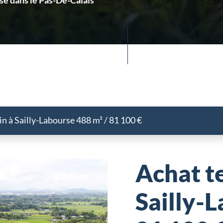
rse dans le Pas-De-Calais
in à Sailly-Labourse 488 m² / 81 100 €
Achat te
Sailly-