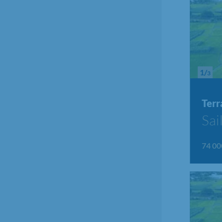
1/
3
Terr
Sai
74 00