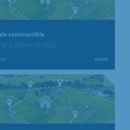
Chargement...
ain constructible
lly-Labourse (62)
0 €
434
m²