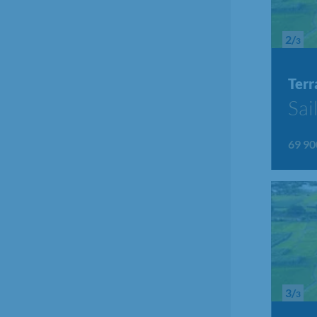
2/
3
Terr
Sai
69 90
3/
3