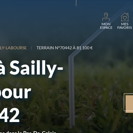
Charg
MON
MES
ESPACE
FAVORIS
LLY-LABOURSE
TERRAIN N°70442 À 81 100 €
à Sailly-
pour
442