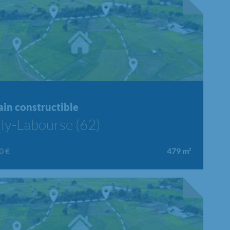
ain constructible
lly-Labourse (62)
0 €
479
m²