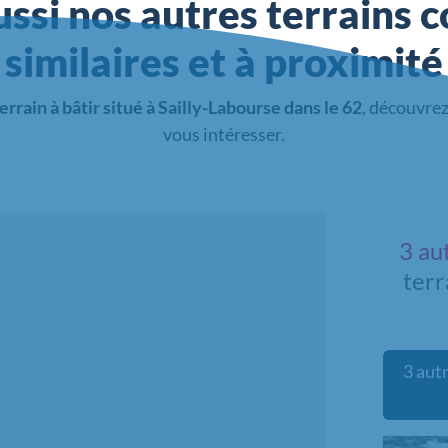
ssi nos autres terrains c
similaires et à proximité
errain à bâtir situé à Sailly-Labourse dans le 62
, découvrez
vous intéresser.
3 au
terr
3 autr