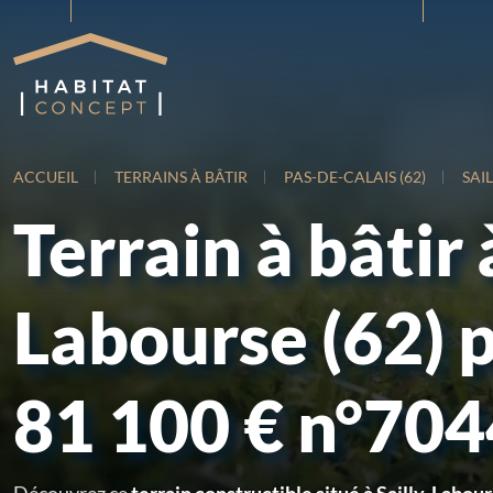
ACCUEIL
TERRAINS À BÂTIR
PAS-DE-CALAIS (62)
SAI
Terrain à bâtir 
Labourse (62) 
81 100 € n°70