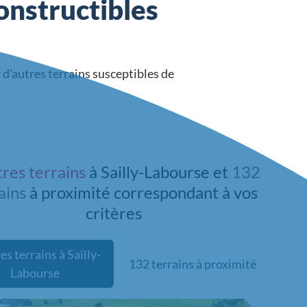
onstructibles
 d'autres terrains susceptibles de
tres terrains
à Sailly-Labourse et
132
ains
à proximité
correspondant à vos
critères
es terrains à Sailly-
132 terrains à proximité
Labourse