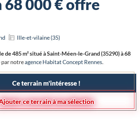
 68 000 € offre
nd
Ille-et-vilaine (35)
le de 485 m² situé à Saint-Méen-le-Grand (35290) à 68
 par notre
agence Habitat Concept Rennes
.
Ce terrain m'intéresse !
Ajouter ce terrain à ma sélection