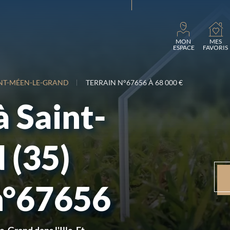
Chargemen
MON
MES
ESPACE
FAVORIS
NT-MÉEN-LE-GRAND
TERRAIN N°67656 À 68 000 €
à Saint-
 (35)
n°67656