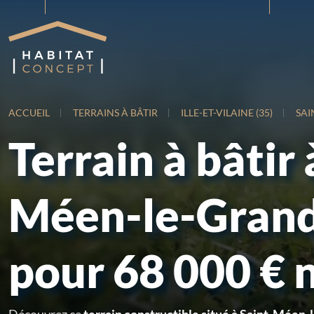
ACCUEIL
TERRAINS À BÂTIR
ILLE-ET-VILAINE (35)
SAI
Terrain à bâtir 
Méen-le-Grand
pour 68 000 € 