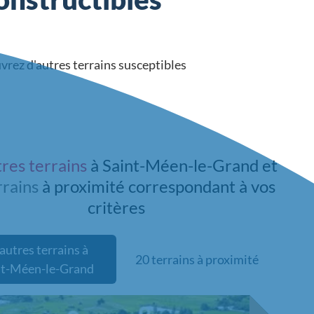
uvrez d'autres terrains susceptibles
tres terrains
à Saint-Méen-le-Grand et
rrains
à proximité
correspondant à vos
critères
autres terrains à
20 terrains à proximité
nt-Méen-le-Grand