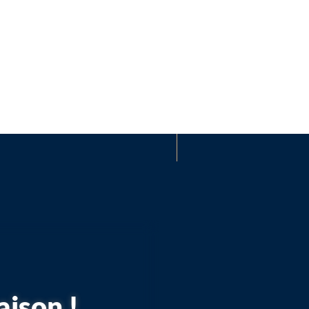
aison !