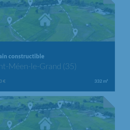
ain constructible
nt-Méen-le-Grand (35)
0 €
332
m²