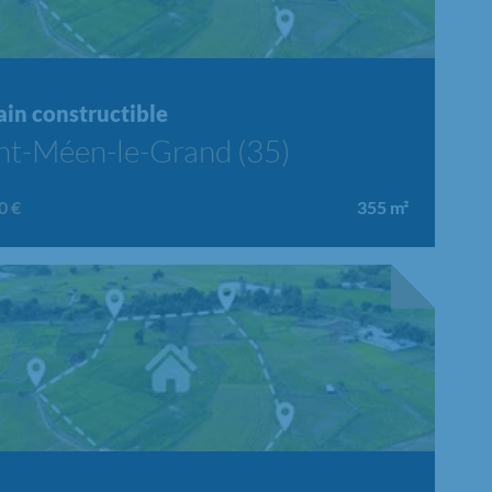
ain constructible
nt-Méen-le-Grand (35)
0 €
355
m²