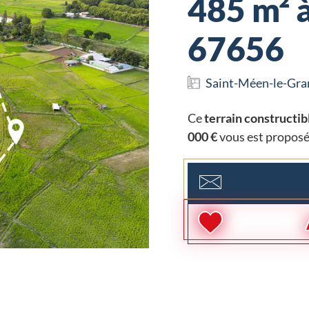
485 m² à
67656
Saint-Méen-le-Gra
Ce
terrain constructib
000 €
vous est proposé