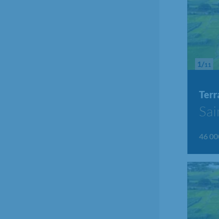
1/
11
Terr
Sai
46 00