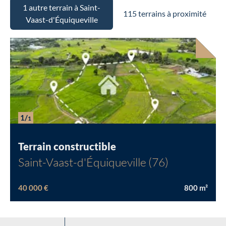
1 autre terrain à Saint-
115 terrains à proximité
Vaast-d'Équiqueville
Chargement...
1/
1
Terrain constructible
Saint-Vaast-d'Équiqueville (76)
40 000 €
800
m²