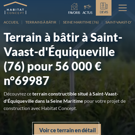
Chargement...
DEVIS
FAVORIS
ACTUS
ACCUEIL
TERRAINS À BÂTIR
SEINE MARITIME (76)
SAINT-VAAST-D'
Terrain à bâtir à Saint-
Vaast-d'Équiqueville
(76) pour 56 000 €
n°69987
Découvrez ce
terrain constructible situé à Saint-Vaast-
d'Équiqueville dans la Seine Maritime
pour votre projet de
construction avec Habitat Concept.
Voir ce terrain en détail