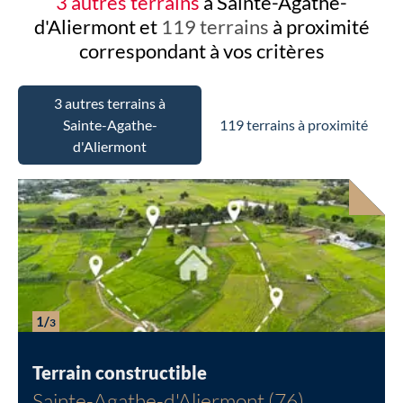
3 autres terrains
à Sainte-Agathe-
d'Aliermont et
119 terrains
à proximité
correspondant à vos critères
3 autres terrains à
Sainte-Agathe-
119 terrains à proximité
d'Aliermont
1/
3
Terrain constructible
Sainte-Agathe-d'Aliermont (76)