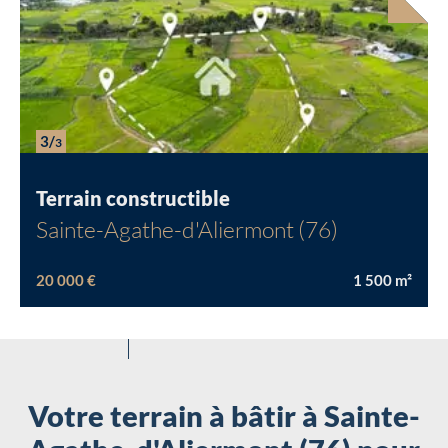
3/
3
Terrain constructible
Sainte-Agathe-d'Aliermont (76)
20 000 €
1 500
m²
Votre terrain à bâtir à Sainte-