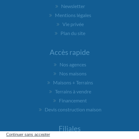
Newsletter
Mentions légales
Vie privée
Plan du site
Accès rapide
Nos agences
Nos maisons
Maisons + Terrains
Terrains à vendre
Financement
Devis construction maison
Filiales