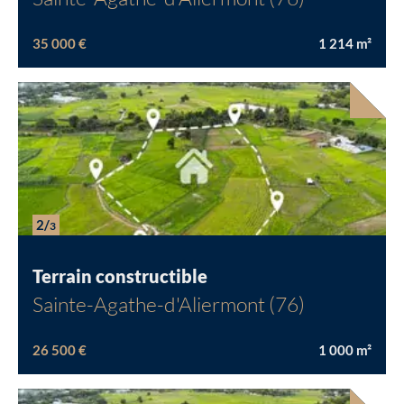
35 000 €
1 214
m²
Chargement...
2/
3
Terrain constructible
Sainte-Agathe-d'Aliermont (76)
26 500 €
1 000
m²