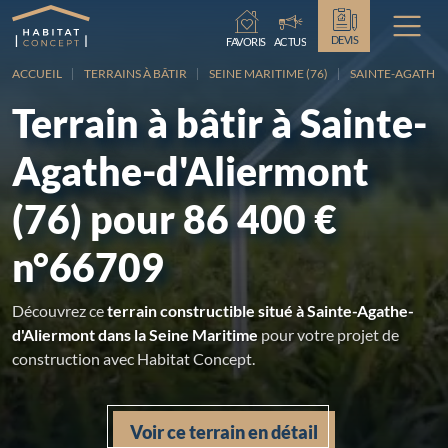
Chargement...
DEVIS
FAVORIS
ACTUS
ACCUEIL
TERRAINS À BÂTIR
SEINE MARITIME (76)
SAINTE-AGATHE
Terrain à bâtir à Sainte-
Agathe-d'Aliermont
(76) pour 86 400 €
n°66709
Découvrez ce
terrain constructible situé à Sainte-Agathe-
d'Aliermont dans la Seine Maritime
pour votre projet de
construction avec Habitat Concept.
Voir ce terrain en détail