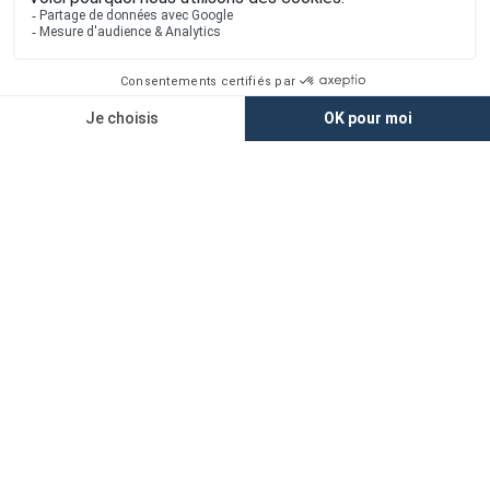
Newsletter
Mentions légales
Vie privée
Plan du site
Accès rapide
Nos agences
Nos maisons
Maisons + Terrains
Terrains à vendre
Financement
Devis construction maison
Filiales