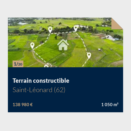
1/
20
Chargement...
Terrain constructible
Saint-Léonard (62)
138 980 €
1 050
m²