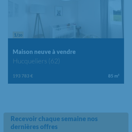
1/
20
Chargement...
Maison neuve à vendre
Hucqueliers (62)
193 783 €
85
m²
Recevoir chaque semaine nos
dernières offres