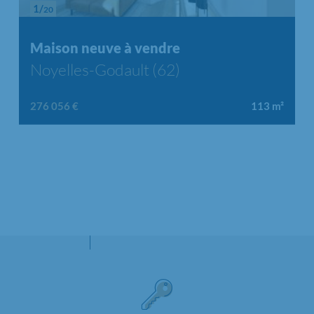
1/
20
Chargement...
Maison neuve à vendre
Noyelles-Godault (62)
276 056 €
113
m²