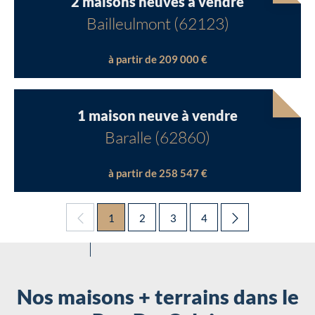
2 maisons neuves à vendre
Bailleulmont (62123)
à partir de 209 000 €
1 maison neuve à vendre
Baralle (62860)
à partir de 258 547 €
1
2
3
4
Nos maisons + terrains dans le