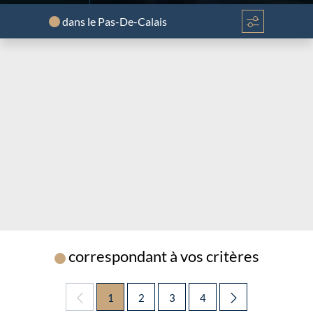
dans le Pas-De-Calais
Chargement...
Chargement...
correspondant à vos critères
Chargement...
1
2
3
4